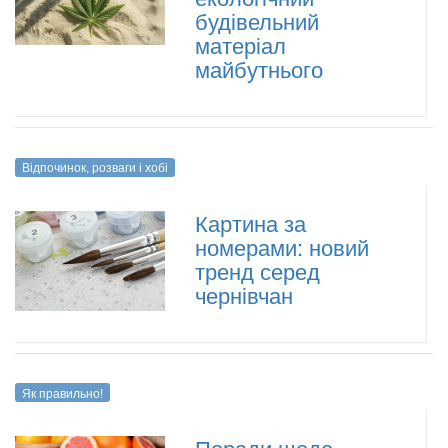
будівельний
матеріал
майбутнього
Відпочинок, розваги і хобі
Картина за
номерами: новий
тренд серед
чернівчан
Як правильно!
Поради щодо