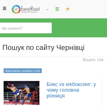
Ви
Пошук по сайту Чернівці
є
тут
Всього: 104
Відпочинок, розваги і хобі
Бокс vs кікбоксинг: у
чому головна
різниця