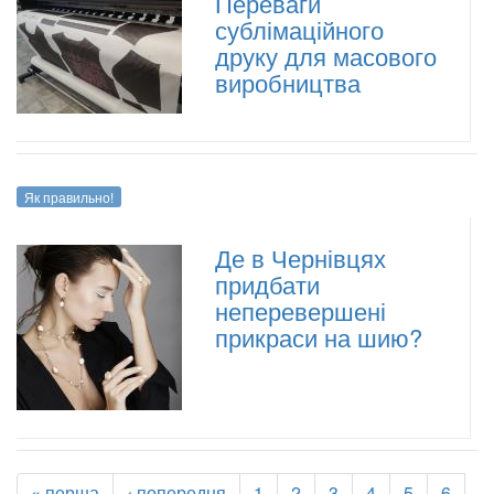
Переваги
сублімаційного
друку для масового
виробництва
Як правильно!
Де в Чернівцях
придбати
неперевершені
прикраси на шию?
« перша
‹ попередня
1
2
3
4
5
6