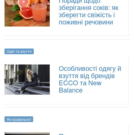
зберігання соків: як
зберегти свіжість і
поживні речовини
Одяг та взуття
Особливості одягу й
взуття від брендів
ECCO та New
Balance
Як правильно!