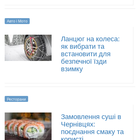
Авто і Мото
Ланцюг на колеса:
як вибрати та
встановити для
безпечної їзди
взимку
Ресторани
Замовлення суші в
Чернівцях:
поєднання смаку та
користі