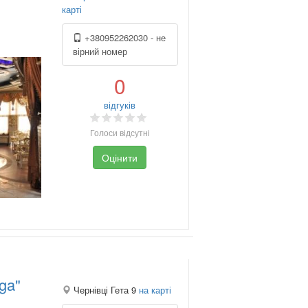
карті
+380952262030 - не
вірний номер
0
відгуків
Голоси відсутні
Оцінити
ga"
Чернівці Гета 9
на карті