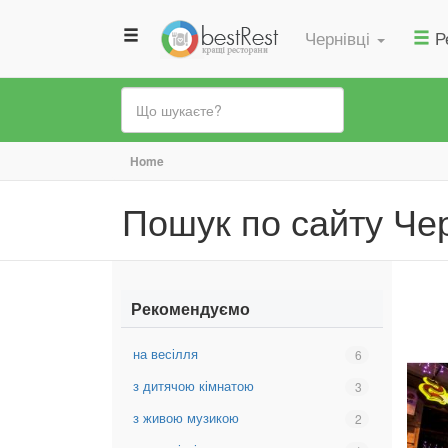
Чернівці
Р
Ви
Home
є
Пошук по сайту Чер
тут
Рекомендуємо
на весілля
Вибрати
6
фільтр:
з дитячою кімнатою
Вибрати
3
на
фільтр:
весілля
з живою музикою
Вибрати
2
з
фільтр:
дитячою