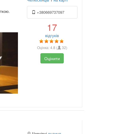
рткою.
+380669737097
17
відгуків
Оцінка:
4.8
(
32
)
Оцінити
Чернівці
вулиця