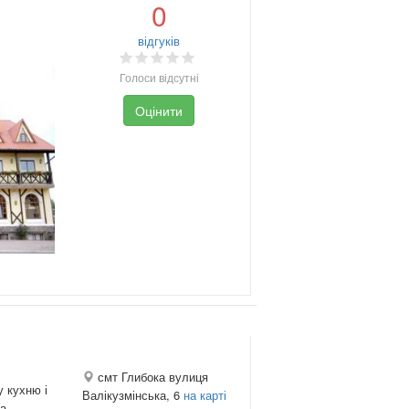
0
відгуків
Голоси відсутні
Оцінити
смт Глибока вулиця
у кухню і
Валікузмінська, 6
на карті
на