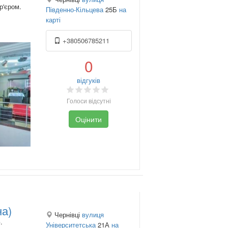
р'єром.
Південно-Кільцева
25Б
на
карті
+380506785211
0
відгуків
Голоси відсутні
Оцінити
на)
Чернівці
вулиця
.
Університетська
21А
на