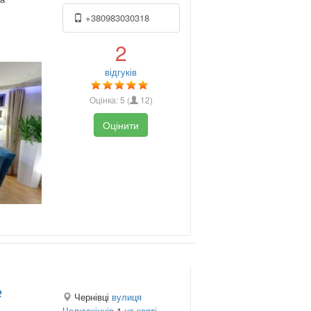
+380983030318
2
відгуків
Оцінка:
5
(
12
)
Оцінити
е
Чернівці
вулиця
Челюскінців
1
на карті