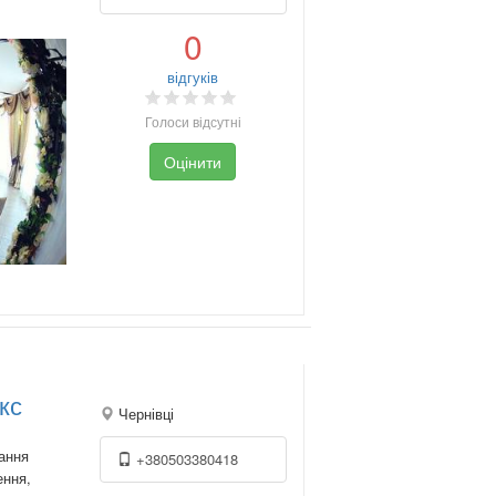
0
відгуків
Голоси відсутні
Оцінити
кс
Чернівці
ання
+380503380418
ення,