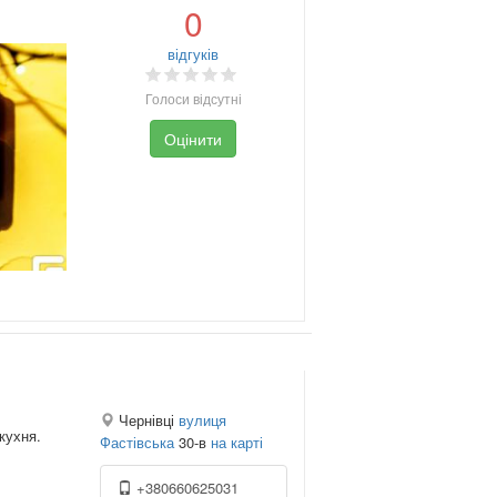
0
відгуків
Голоси відсутні
Оцінити
Чернівці
вулиця
кухня.
Фастівська
30-в
на карті
+380660625031