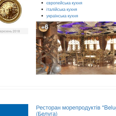
європейська кухня
італійська кухня
українська кухня
+6
ерезень 2018
Ресторан морепродуктів "Belu
(Белуга)