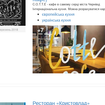
C.O.T.T.E - кафе в самому серці міста Чернівці.
Інтернаціональна кухня. Можна розрахуватися ка
європейська кухня
українська кухня
+7
ерезень 2018
Ресторан «Кристовлад»