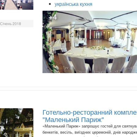
українська кухня
+4
Січень 2018
Готельно-ресторанний компле
"Маленький Париж"
«Маленький Париж» запрошує гостей для святкув
бенкетів, весіль, виїздних церемоній, днів народж