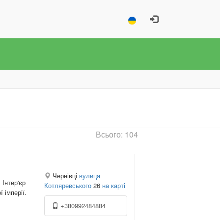
Всього: 104
Чернівці
вулиця
 Інтер'єр
Котляревського
26
на карті
ї імперії.
+380992484884