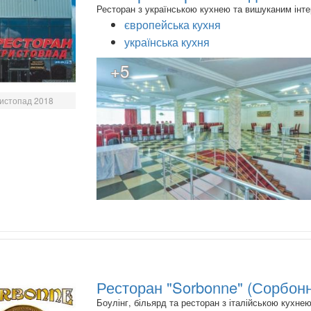
Ресторан з українською кухнею та вишуканим інте
європейська кухня
українська кухня
+5
истопад 2018
Ресторан "Sorbonne" (Сорбон
Боулінг, більярд та ресторан з італійською кухнею