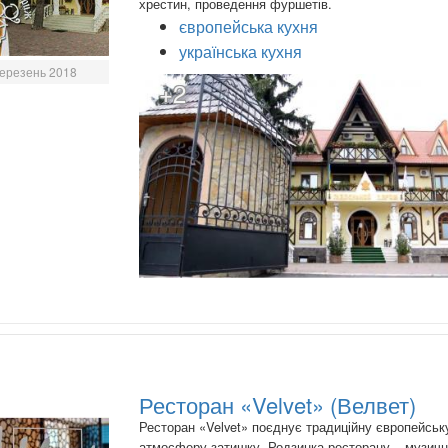
хрестин, проведення фуршетів.
європейська кухня
українська кухня
ерезень 2018
+2
Ресторан «Velvet» (Велвет)
Ресторан «Velvet» поєднує традиційну європейськ
атмосферу затишку. Родзинка ресторану – музич