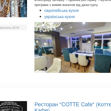
програма з живим вокалом від джаз-гурту.
європейська кухня
українська кухня
+4
ерезень 2018
Ресторан "COTTE Cafe" (Котт
Кафе)