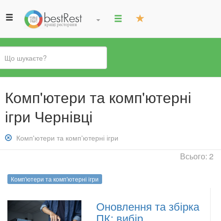
Ви
Комп'ютери та комп'ютерні
є
тут
ігри Чернівці
Зняти
Комп'ютери та комп'ютерні ігри
фільтр:
Всього: 2
Комп&#039;ютери
та
Комп'ютери та комп'ютерні ігри
комп&#039;ютерні
ігри
Оновлення та збірка
ПК: вибір