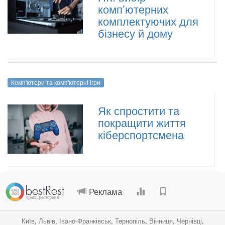
комп’ютерних
комплектуючих для
бізнесу й дому
Комп'ютери та комп'ютерні ігри
Як спростити та
покращити життя
кіберспортсмена
.
.
.
.
Реклама
Київ
,
Львів
,
Івано-Франківськ
,
Тернопіль
,
Вінниця
,
Чернівці
,