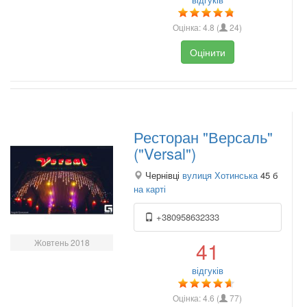
Оцінка:
4.8
(
24
)
Оцінити
Ресторан "Версаль"
("Versal")
Чернівці
вулиця Хотинська
45 б
на карті
+380958632333
Жовтень 2018
41
відгуків
Оцінка:
4.6
(
77
)