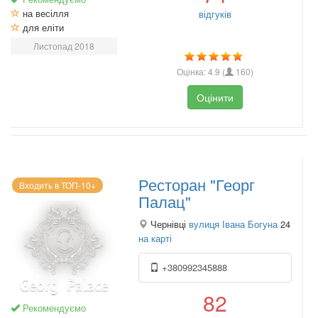
на весілля
відгуків
для еліти
Листопад 2018
Оцінка:
4.9
(
160
)
Оцінити
Ресторан "Георг
Входить в ТОП-10+
Палац"
Чернівці
вулиця Івана Богуна
24
на карті
+380992345888
82
Рекомендуємо