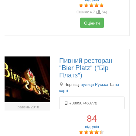
Оцінка:
4.7
(
64
)
Оцінити
Пивний ресторан
"Bier Platz" ("Бір
Платз")
Чернівці
вулиця Руська
1а
на
карті
+380507463772
Травень 2018
84
відгуків