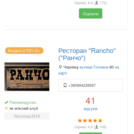
Оцінка:
4.4
(
172
)
Оцінити
Ресторан "Rancho"
Входить в ТОП-10+
("Ранчо")
Чернівці
вулиця Головна
80
на
карті
+380994238587
41
Рекомендуємо
як м'ясний клуб
відгуків
Листопад 2018
Оцінка:
4.9
(
108
)