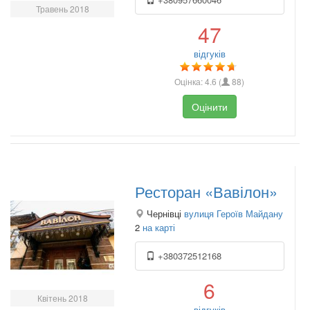
Травень 2018
47
відгуків
Оцінка:
4.6
(
88
)
Оцінити
Ресторан «Вавілон»
Чернівці
вулиця Героїв Майдану
2
на карті
+380372512168
6
Квітень 2018
відгуків