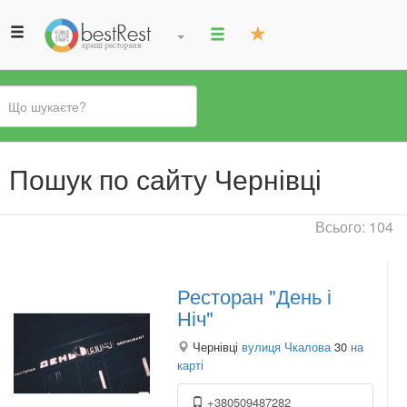
Ви
Пошук по сайту Чернівці
є
тут
Всього: 104
Ресторан "День і
Ніч"
Чернівці
вулиця Чкалова
30
на
карті
+380509487282