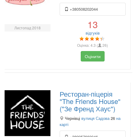
+380508202044
13
Листопад 2018
відгуків
Оцінка:
4.3
(
26
)
Оцінити
Ресторан-піцерія
"The Friends House"
("Зе Френд Хаус")
Чернівці
вулиця Садова
26
на
карті
+380957660046