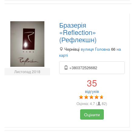
Бразерія
«Reflection»
(Рефлекшн)
Чернівці
вулиця Головна
66
на
карті
+380372526682
Листопад 2018
35
відгуків
Оцінка:
4.7
(
82
)
Оцінити