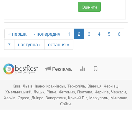
Оцінити
« перша
‹ попередня
1
2
3
4
5
6
7
наступна ›
остання »
.
.
.
.
Реклама
Київ
,
Львів
,
Івано-Франківськ
,
Тернопіль
,
Вінниця
,
Чернівці
,
Хмельницький
,
Луцьк
,
Рівне
,
Житомир
,
Полтава
,
Чернігів
,
Черкаси
,
Харків
,
Одеса
,
Дніпро
,
Запорожжя
,
Кривий Ріг
,
Маріуполь
,
Миколаїв
,
Сайти
.