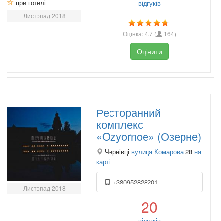
при готелі
відгуків
Листопад 2018
Оцінка:
4.7
(
164
)
Оцінити
Ресторанний
комплекс
«Ozyornoe» (Озерне)
Чернівці
вулиця Комарова
28
на
карті
+380952828201
Листопад 2018
20
відгуків