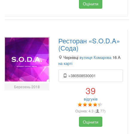
Оцінити
Ресторан «S.O.D.A»
(Сода)
Чернівці
вулиця Комарова
16 А
на карті
+380508530001
Березень 2018
39
відгуків
Оцінка:
4.3
(
77
)
Оцінити