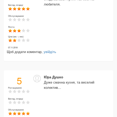
любителя.
Вигляд, інтерєр:
Обслуговування:
Якість:
Ціни (вис -> низ):
07.11.2018
Щоб додати коментар,
увійдіть
5
Юра Душко
Дуже смачна кухня, та веселий
колектив...
Розташування:
Вигляд, інтерєр:
Обслуговування: