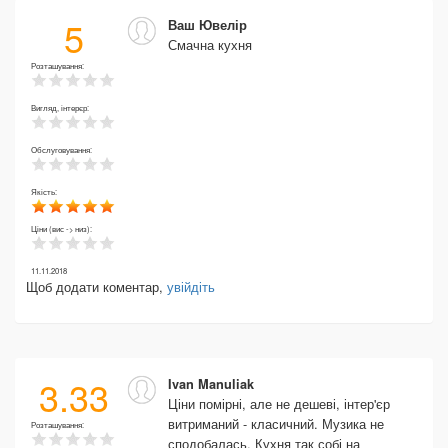
5
Ваш Ювелір
Смачна кухня
Розташування:
Вигляд, інтерєр:
Обслуговування:
Якість:
Ціни (вис -> низ):
11.11.2018
Щоб додати коментар,
увійдіть
3.33
Ivan Manuliak
Ціни помірні, але не дешеві, інтер'єр
витриманий - класичний. Музика не
Розташування:
сподобалась. Кухня так собі на