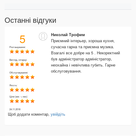
Останні відгуки
5
Николай Трофим
Приємний інтерьер, хороша кухня,
сучасна гарна та приємна музика.
Розташування:
Взагалі все добре на 5 . Некоректний
був адміністратор адміністратор,
Вигляд, інтерєр:
неохайна і невічлива губить. Гарне
обслуговування.
Обслуговування:
Якість:
Ціни (вис -> низ):
24.11.2018
Щоб додати коментар,
увійдіть