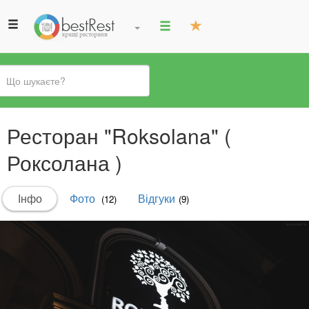
Ви
Ресторан "Roksolana" (
є
тут
Роксолана )
Первинні
Інфо
(активна
Фото
Відгуки
(12)
(9)
вкладки
вкладка)