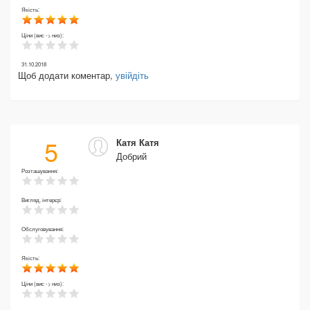
Якість:
Ціни (вис -> низ):
31.10.2018
Щоб додати коментар,
увійдіть
5
Катя Катя
Добрий
Розташування:
Вигляд, інтерєр:
Обслуговування:
Якість:
Ціни (вис -> низ):