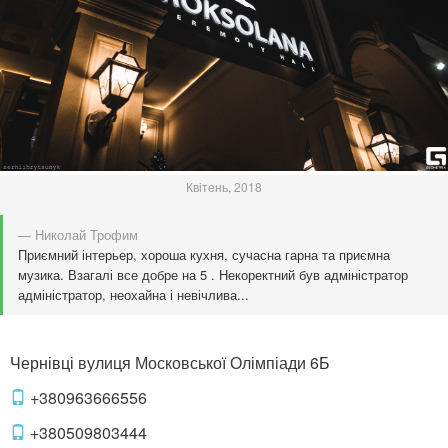
Квітень, 2018
— Николай Трофим
Приємний інтерьер, хороша кухня, сучасна гарна та приємна
музика. Взагалі все добре на 5 . Некоректний був адміністратор
адміністратор, неохайна і невічлива...
Чернівці
вулиця Московської Олімпіади
6Б
+380963666556
+380509803444