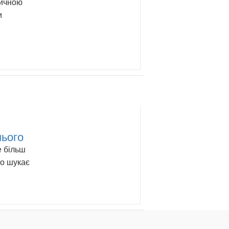
вичною
и
нього
е більш
но шукає