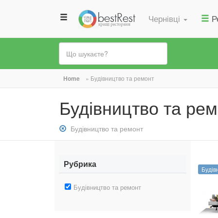
Чернівці
Р
Ви
Home
»
Будівництво та ремонт
є
Будівництво та рем
тут
Зняти
Будівництво та ремонт
фільтр:
Будівництво
та
Рубрика
Будів
ремонт
Зняти
Будівництво та ремонт
фільтр:
Будівництво
та