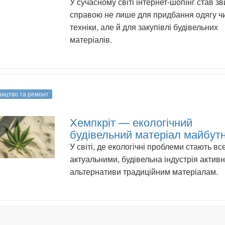
У сучасному світі інтернет-шопінг став з
справою не лише для придбання одягу ч
техніки, але й для закупівлі будівельних
матеріалів.
ництво та ремонт
Хемпкріт — екологічний
будівельний матеріал майбут
У світі, де екологічні проблеми стають вс
актуальними, будівельна індустрія актив
альтернативи традиційним матеріалам.
.
.
.
.