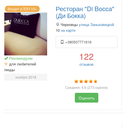
Ресторан "Di Bocca"
Входит в ТОП-10+
(Ди Бокка)
Черновцы
улица Заньковецкой
10
на карте
+380507771616
122
Рекомендуем
для любителей
отзывов
пиццы
ноября 2018
Средняя:
4.6
(
273
оценок)
Оценить