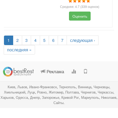
Средняя:
4.7
(
339
оценок)
Оценить
1
2
3
4
5
6
7
следующая ›
последняя »
.
.
.
.
Реклама
Киев
,
Львов
,
Ивано-Франковск
,
Тернополь
,
Винница
,
Черновцы
,
Хмельницкий
,
Луцк
,
Ровно
,
Житомир
,
Полтава
,
Чернигов
,
Черкассы
,
Харьков
,
Одесса
,
Днепр
,
Запорожье
,
Кривой Рог
,
Мариуполь
,
Николаев
,
Сайты
.