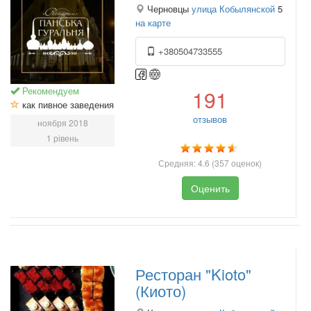
Черновцы
улица Кобылянской
5
на карте
+380504733555
Рекомендуем
191
как пивное заведения
отзывов
ноября 2018
1 рівень
Средняя:
4.6
(
357
оценок)
Оценить
Ресторан "Kioto"
(Киото)