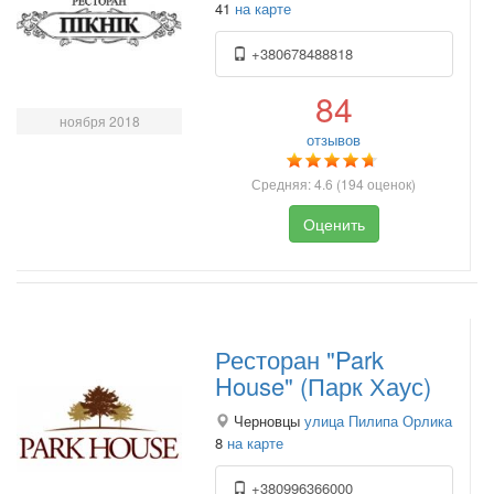
41
на карте
+380678488818
84
ноября 2018
отзывов
Средняя:
4.6
(
194
оценок)
Оценить
Ресторан "Park
House" (Парк Хаус)
Черновцы
улица Пилипа Орлика
8
на карте
+380996366000