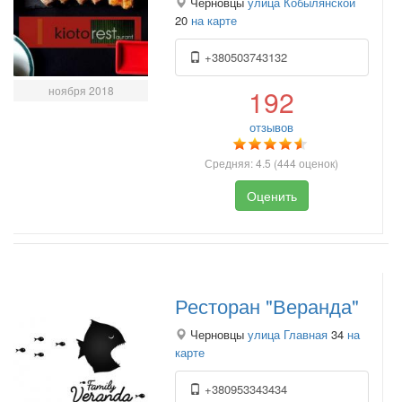
Черновцы
улица Кобылянской
20
на карте
+380503743132
ноября 2018
192
отзывов
Средняя:
4.5
(
444
оценок)
Оценить
Ресторан "Веранда"
Черновцы
улица Главная
34
на
карте
+380953343434