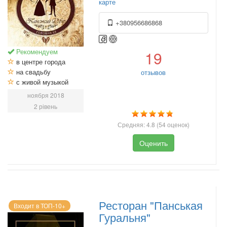
карте
+380956686868
Рекомендуем
19
в центре города
на свадьбу
отзывов
с живой музыкой
ноября 2018
2 рівень
Средняя:
4.8
(
54
оценок)
Оценить
Ресторан "Панськая
Входит в ТОП-10+
Гуральня"