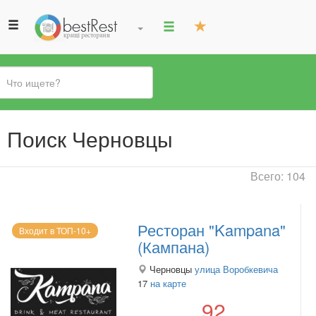
Вы
Поиск Черновцы
здесь
Всего: 104
Ресторан "Kampana"
Входит в ТОП-10+
(Кампана)
Черновцы
улица Воробкевича
17
на карте
92