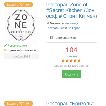
Ресторан Zone of
Входит в ТОП-10+
#Secret Kitchen (Зон
офф # Стрит Китчен)
Черновцы
площадь
Театральная
3
на карте
+380508824588
Рекомендуем
104
с детской комнатой
отзывов
ноября 2018
Средняя:
4.6
(
280
оценок)
Оценить
Ресторан "Бризоль"
Входит в ТОП-10+