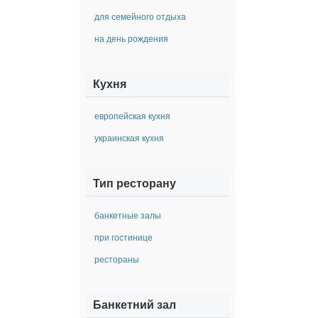
для семейного отдыха
на день рождения
Кухня
европейская кухня
украинская кухня
Тип ресторану
банкетные залы
при гостинице
рестораны
Банкетний зал