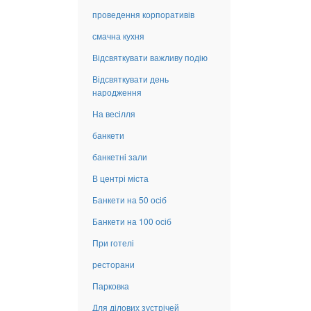
проведення корпоративів
смачна кухня
Відсвяткувати важливу подію
Відсвяткувати день
народження
На весілля
банкети
банкетні зали
В центрі міста
Банкети на 50 осіб
Банкети на 100 осіб
При готелі
ресторани
Парковка
Для ділових зустрічей