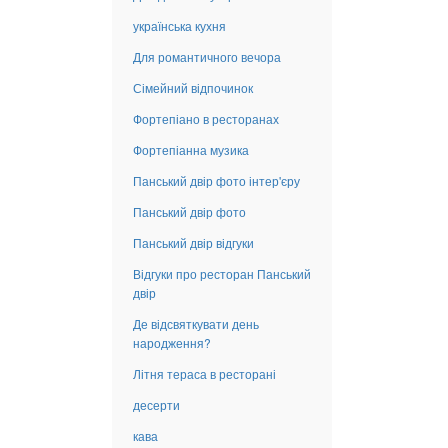
українська кухня
Для романтичного вечора
Сімейний відпочинок
Фортепіано в ресторанах
Фортепіанна музика
Панський двір фото інтер'єру
Панський двір фото
Панський двір відгуки
Відгуки про ресторан Панський
двір
Де відсвяткувати день
народження?
Літня тераса в ресторані
десерти
кава