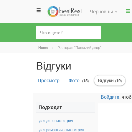
Черновцы
Вы
Home
»
Ресторан "Панський двор"
здесь
Відгуки
Главные
Просмотр
Фото
Відгуки
(активн
(15)
(19)
вкладки
вкладка
Войдите
, что
Подходит
для деловых встреч
для романтических встреч