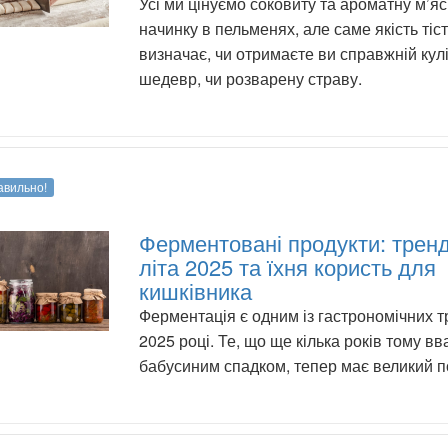
Усі ми цінуємо соковиту та ароматну м’я
начинку в пельменях, але саме якість тіс
визначає, чи отримаєте ви справжній кул
шедевр, чи розварену страву.
авильно!
Ферментовані продукти: трен
літа 2025 та їхня користь для
кишківника
Ферментація є одним із гастрономічних т
2025 році. Те, що ще кілька років тому в
бабусиним спадком, тепер має великий п