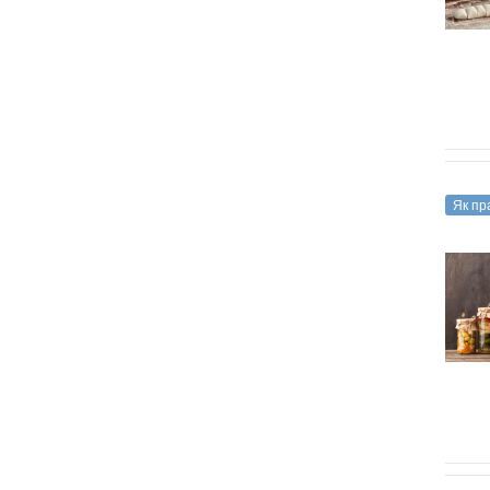
Як пр