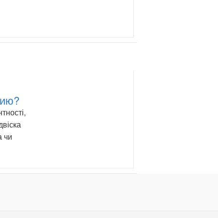
шию?
тності,
двіска
а чи