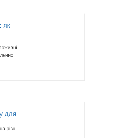
: як
 поживні
ильних
у для
а різні