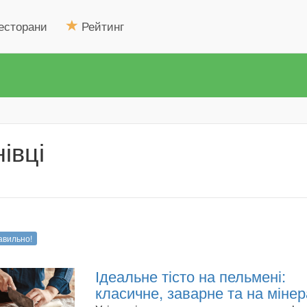
есторани
Рейтинг
івці
авильно!
Ідеальне тісто на пельмені:
класичне, заварне та на мінер