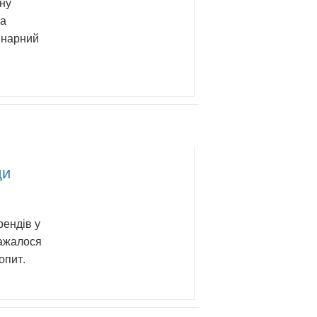
сну
та
інарний
ди
рендів у
важалося
опит.