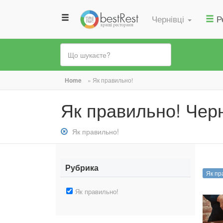
Чернівці
Р
Ви
Home
»
Як правильно!
є
Як правильно! Черн
тут
Зняти
Як правильно!
фільтр:
Як
правильно!
Рубрика
Як пр
Зняти
Як правильно!
фільтр:
Як
правильно!