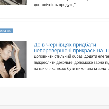
довговічність продукції.
авильно!
Де в Чернівцях придбати
неперевершені прикраси на 
Доповнити стильний образ, додати елеган
підкреслити декольте, допоможе гарна пі
на шию, яка може бути виконана із золот
.
.
.
.