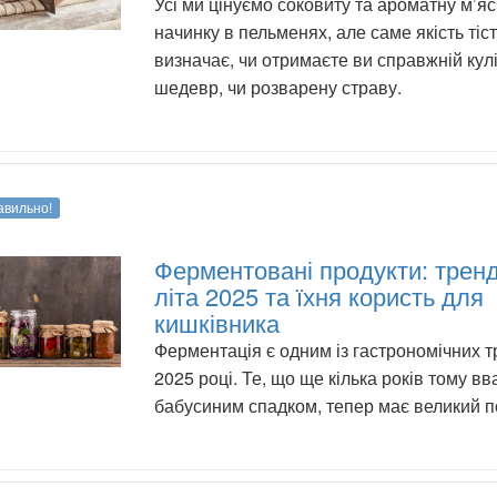
Усі ми цінуємо соковиту та ароматну м’я
начинку в пельменях, але саме якість тіс
визначає, чи отримаєте ви справжній кул
шедевр, чи розварену страву.
авильно!
Ферментовані продукти: трен
літа 2025 та їхня користь для
кишківника
Ферментація є одним із гастрономічних т
2025 році. Те, що ще кілька років тому в
бабусиним спадком, тепер має великий п