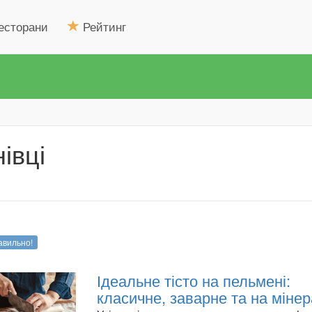
есторани
Рейтинг
івці
авильно!
Ідеальне тісто на пельмені:
класичне, заварне та на мінер