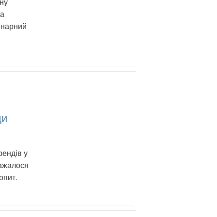
сну
та
інарний
ди
рендів у
важалося
опит.