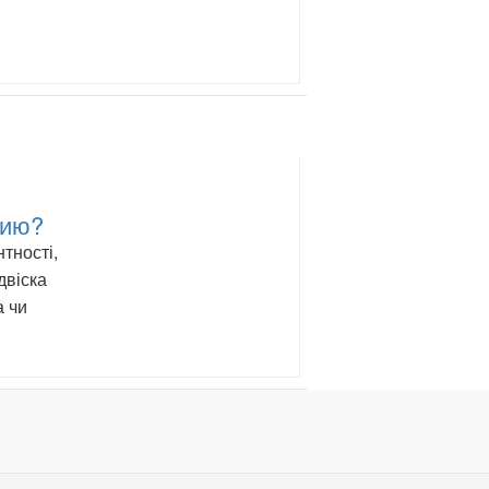
шию?
тності,
двіска
а чи