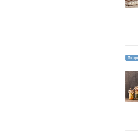
Як пр