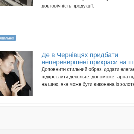
довговічність продукції.
авильно!
Де в Чернівцях придбати
неперевершені прикраси на 
Доповнити стильний образ, додати елеган
підкреслити декольте, допоможе гарна пі
на шию, яка може бути виконана із золот
.
.
.
.