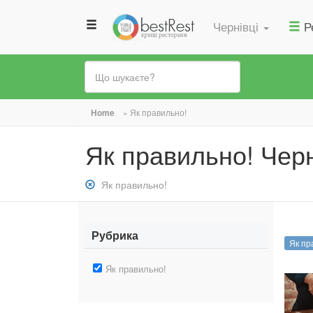
Чернівці
Р
Ви
Home
»
Як правильно!
є
Як правильно! Черн
тут
Зняти
Як правильно!
фільтр:
Як
правильно!
Рубрика
Як пр
Зняти
Як правильно!
фільтр:
Як
правильно!