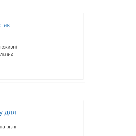
: як
 поживні
ильних
у для
а різні