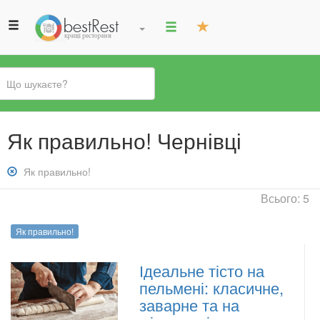
Ви
Як правильно! Чернівці
є
тут
Зняти
Як правильно!
фільтр:
Всього: 5
Як
правильно!
Як правильно!
Ідеальне тісто на
пельмені: класичне,
заварне та на