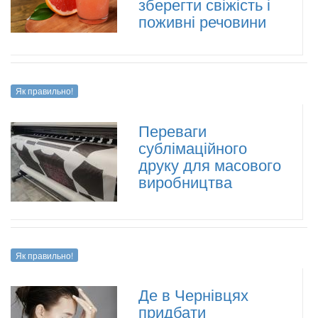
зберегти свіжість і
поживні речовини
Як правильно!
Переваги
сублімаційного
друку для масового
виробництва
Як правильно!
Де в Чернівцях
придбати