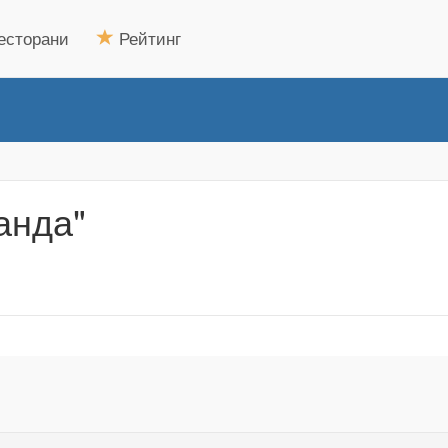
есторани
Рейтинг
анда"
.
.
.
.