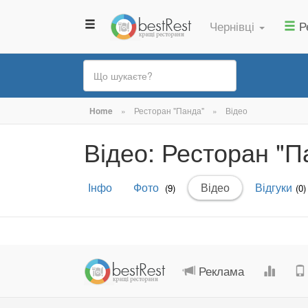
Чернівці
Р
Ви
Home
»
Ресторан "Панда"
»
Відео
є
Відео: Ресторан "П
тут
Первинні
Інфо
Фото
Відео
(активна
Відгуки
(9)
(0)
вкладки
вкладка)
Реклама