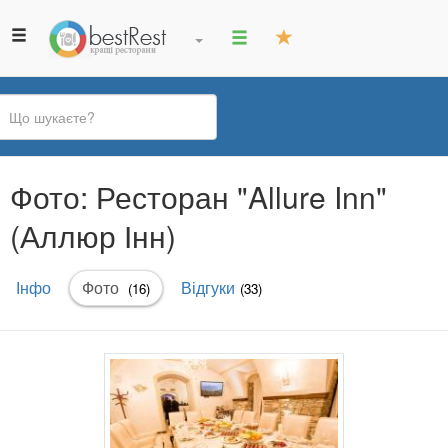
Ви
Фото: Ресторан "Allure Inn"
є
тут
(Аллюр Інн)
Первинні
Інфо
Фото
(активна
Відгуки
(16)
(33)
вкладки
вкладка)