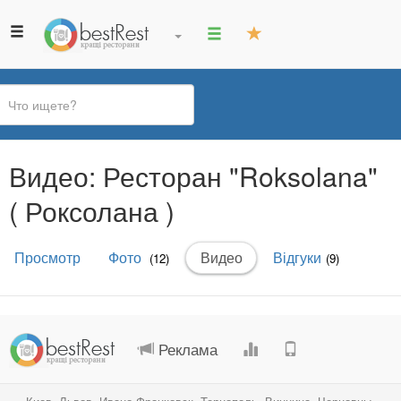
Вы
Видео: Ресторан "Roksolana"
здесь
( Роксолана )
Главные
Просмотр
Фото
Видео
(активная
Відгуки
(12)
(9)
вкладки
вкладка)
.
.
.
.
Реклама