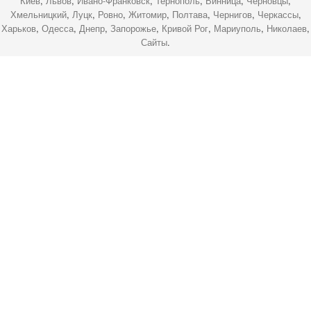
Киев
,
Львов
,
Ивано-Франковск
,
Тернополь
,
Винница
,
Черновцы
,
Хмельницкий
,
Луцк
,
Ровно
,
Житомир
,
Полтава
,
Чернигов
,
Черкассы
,
Харьков
,
Одесса
,
Днепр
,
Запорожье
,
Кривой Рог
,
Мариуполь
,
Николаев
,
Сайты
.