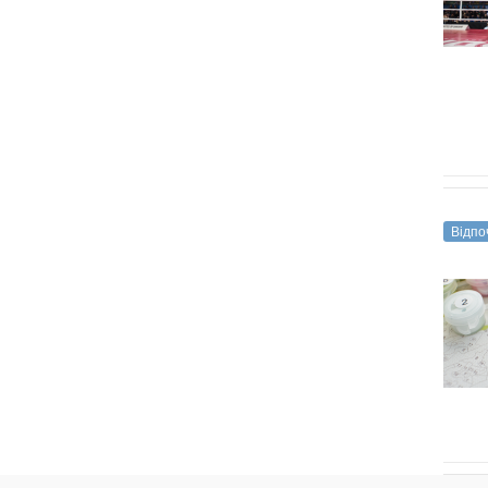
і
хобі
Відпоч