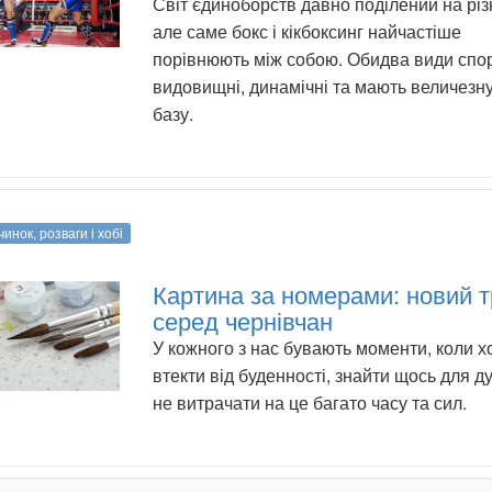
Світ єдиноборств давно поділений на різн
але саме бокс і кікбоксинг найчастіше
порівнюють між собою. Обидва види спо
видовищні, динамічні та мають величезн
базу.
инок, розваги і хобі
Картина за номерами: новий 
серед чернівчан
У кожного з нас бувають моменти, коли х
втекти від буденності, знайти щось для д
не витрачати на це багато часу та сил.