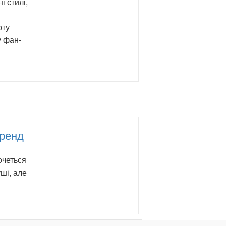
і стилі,
рту
у фан-
тренд
очеться
уші, але