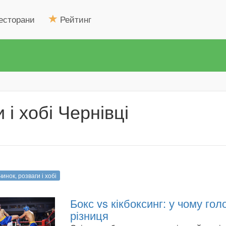
есторани
Рейтинг
 і хобі Чернівці
инок, розваги і хобі
Бокс vs кікбоксинг: у чому гол
різниця