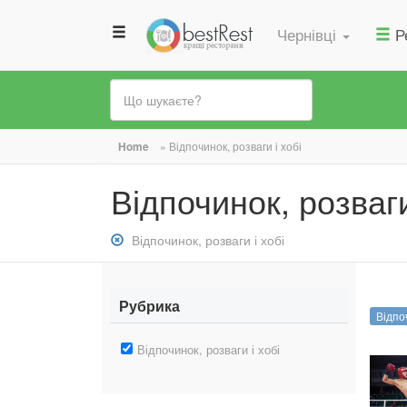
Чернівці
Р
Ви
Home
»
Відпочинок, розваги і хобі
є
Відпочинок, розваги
тут
Зняти
Відпочинок, розваги і хобі
фільтр:
Відпочинок,
розваги
Рубрика
Відпоч
і
хобі
Зняти
Відпочинок, розваги і хобі
фільтр:
Відпочинок,
розваги