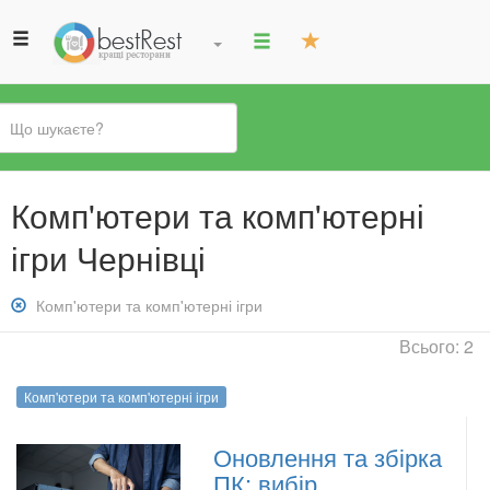
Ви
Комп'ютери та комп'ютерні
є
тут
ігри Чернівці
Зняти
Комп'ютери та комп'ютерні ігри
фільтр:
Всього: 2
Комп&#039;ютери
та
Комп'ютери та комп'ютерні ігри
комп&#039;ютерні
ігри
Оновлення та збірка
ПК: вибір