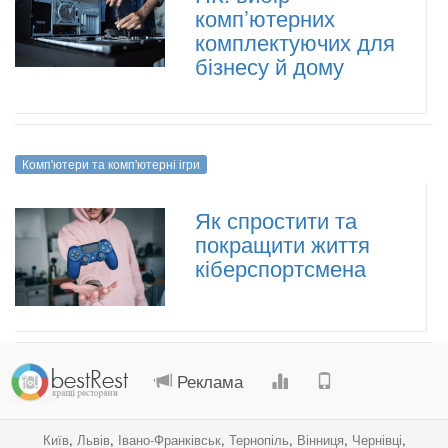
комп’ютерних
комплектуючих для
бізнесу й дому
Комп'ютери та комп'ютерні ігри
Як спростити та
покращити життя
кіберспортсмена
.
.
.
.
Реклама
Київ
,
Львів
,
Івано-Франківськ
,
Тернопіль
,
Вінниця
,
Чернівці
,