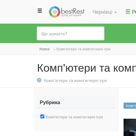
Чернівці
Р
Ви
Home
»
Комп'ютери та комп'ютерні ігри
є
Комп'ютери та комп
тут
Зняти
Комп'ютери та комп'ютерні ігри
фільтр:
Комп&#039;ютери
та
Рубрика
Комп'
комп&#039;ютерні
ігри
Зняти
Комп'ютери та комп'ютерні ігри
фільтр:
Комп'ютери
та