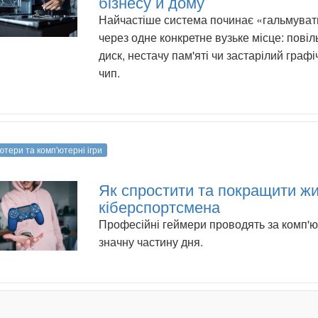
бізнесу й дому
Найчастіше система починає «гальмуват
через одне конкретне вузьке місце: пові
диск, нестачу пам'яті чи застарілий граф
чип.
ютери та комп'ютерні ігри
Як спростити та покращити ж
кіберспортсмена
Професійні геймери проводять за комп'
значну частину дня.
.
.
.
.