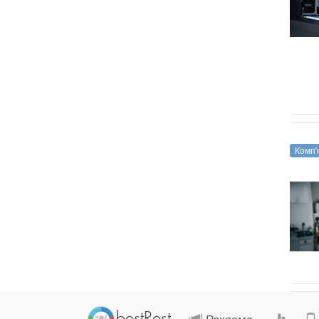
комп'ютерні
ігри
Комп'
Реклама