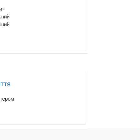
и»
льний
ічний
иття
ютером