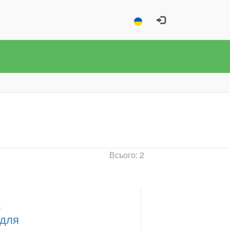
Всього: 2
р
 для