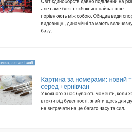
Світ єдиноборств давно поділений на різн
але саме бокс і кікбоксинг найчастіше
порівнюють між собою. Обидва види спо
видовищні, динамічні та мають величезн
базу.
инок, розваги і хобі
Картина за номерами: новий 
серед чернівчан
У кожного з нас бувають моменти, коли х
втекти від буденності, знайти щось для д
не витрачати на це багато часу та сил.