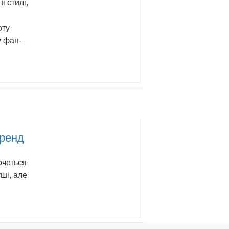
і стилі,
рту
у фан-
тренд
очеться
уші, але