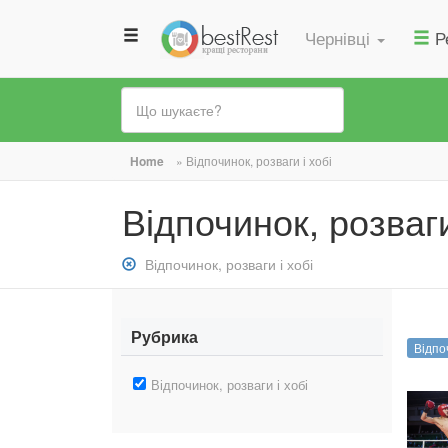
Чернівці
Р
Ви
Home
»
Відпочинок, розваги і хобі
є
Відпочинок, розваги
тут
Зняти
Відпочинок, розваги і хобі
фільтр:
Відпочинок,
розваги
Рубрика
Відпоч
і
хобі
Зняти
Відпочинок, розваги і хобі
фільтр:
Відпочинок,
розваги