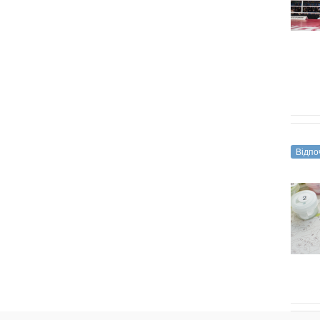
і
хобі
Відпоч