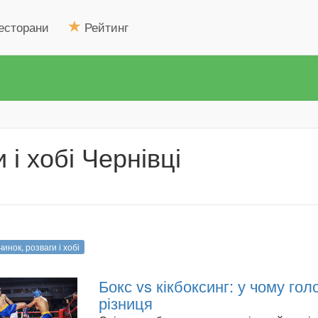
есторани
Рейтинг
 і хобі Чернівці
инок, розваги і хобі
Бокс vs кікбоксинг: у чому гол
різниця