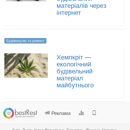
матеріалів через
інтернет
Будівництво та ремонт
Хемпкріт —
екологічний
будівельний
матеріал
майбутнього
.
.
.
.
Реклама
Київ
,
Львів
,
Івано-Франківськ
,
Тернопіль
,
Вінниця
,
Чернівці
,