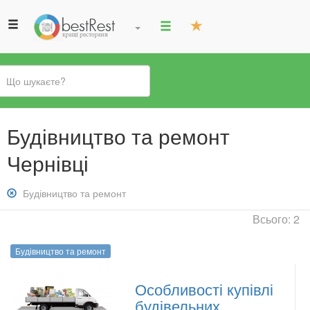
Ви
Будівництво та ремонт
є
тут
Чернівці
Зняти
Будівництво та ремонт
фільтр:
Всього: 2
Будівництво
та
Будівництво та ремонт
ремонт
Особливості купівлі
будівельних