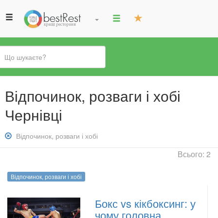
Ви
Відпочинок, розваги і хобі
є
тут
Чернівці
Зняти
Відпочинок, розваги і хобі
фільтр:
Всього: 2
Відпочинок,
розваги
Відпочинок, розваги і хобі
і
хобі
Бокс vs кікбоксинг: у
чому головна