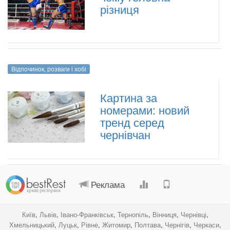
різниця
Відпочинок, розваги і хобі
Картина за
номерами: новий
тренд серед
чернівчан
.
.
.
.
Реклама
Київ
,
Львів
,
Івано-Франківськ
,
Тернопіль
,
Вінниця
,
Чернівці
,
Хмельницький
,
Луцьк
,
Рівне
,
Житомир
,
Полтава
,
Чернігів
,
Черкаси
,