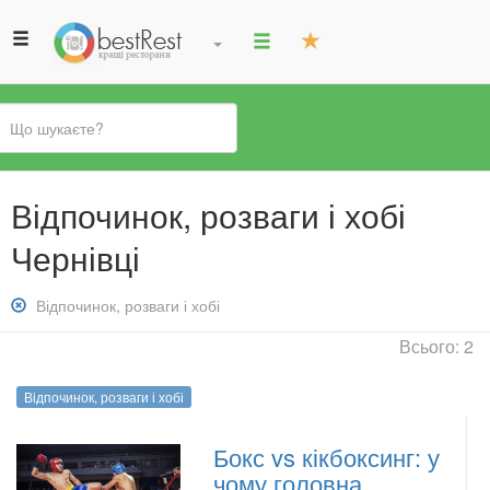
Ви
Відпочинок, розваги і хобі
є
тут
Чернівці
Зняти
Відпочинок, розваги і хобі
фільтр:
Всього: 2
Відпочинок,
розваги
Відпочинок, розваги і хобі
і
хобі
Бокс vs кікбоксинг: у
чому головна