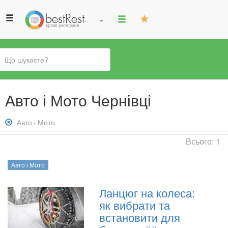
Ви
Авто і Мото Чернівці
є
тут
Зняти
Авто і Мото
фільтр:
Всього: 1
Авто
і
Авто і Мото
Мото
Ланцюг на колеса:
як вибрати та
встановити для