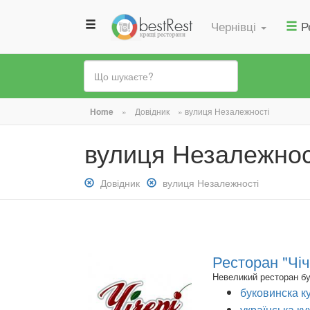
Чернівці
Р
Ви
Home
»
Довідник
»
вулиця Незалежності
є
вулиця Незалежнос
тут
Зняти
Довідник
Зняти
вулиця Незалежності
фільтр:
фільтр:
Довідник
вулиця
Незалежності
Ресторан "Чіч
Невеликий ресторан бу
буковинска к
українська ку