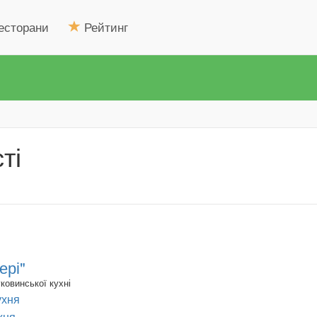
есторани
Рейтинг
ті
ері"
ковинської кухні
ухня
хня