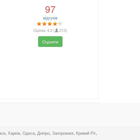
97
відгуків
Оцінка:
4.2
(
210
)
Оцінити
аси
,
Харків
,
Одеса
,
Дніпро
,
Запорожжя
,
Кривий Ріг
,