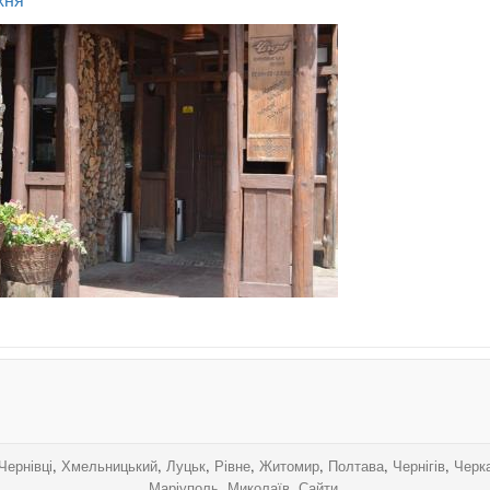
.
.
.
.
Чернівці
,
Хмельницький
,
Луцьк
,
Рівне
,
Житомир
,
Полтава
,
Чернігів
,
Черк
Маріуполь
,
Миколаїв
,
Сайти
.