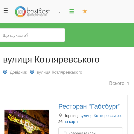
Ви
вулиця Котляревського
є
тут
Зняти
Довідник
Зняти
вулиця Котляревського
фільтр:
фільтр:
Всього: 1
Довідник
вулиця
Котляревського
Ресторан "Габсбург"
Чернівці
вулиця Котляревського
26
на карті
+380992484884