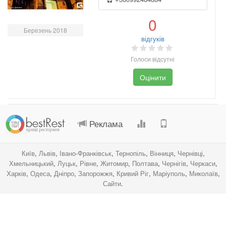
0
Березень 2018
відгуків
Голоси відсутні
Оцінити
.
.
.
.
Реклама
Київ
,
Львів
,
Івано-Франківськ
,
Тернопіль
,
Вінниця
,
Чернівці
,
Хмельницький
,
Луцьк
,
Рівне
,
Житомир
,
Полтава
,
Чернігів
,
Черкаси
,
Харків
,
Одеса
,
Дніпро
,
Запорожжя
,
Кривий Ріг
,
Маріуполь
,
Миколаїв
,
Сайти
.