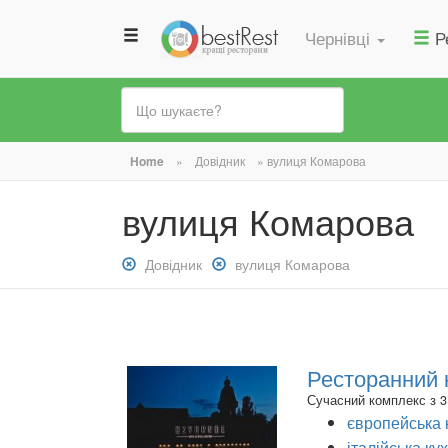
Чернівці
Р
Ви
Home
»
Довідник
»
вулиця Комарова
є
вулиця Комарова
тут
Зняти
Довідник
Зняти
вулиця Комарова
фільтр:
фільтр:
Довідник
вулиця
Комарова
Ресторанний 
Сучасний комплекс з 3 
європейська 
італійська ку