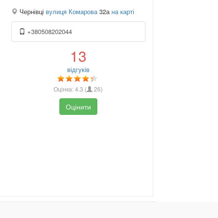
Чернівці
вулиця Комарова
32а
на карті
+380508202044
13
відгуків
Оцінка:
4.3
(
26
)
Оцінити