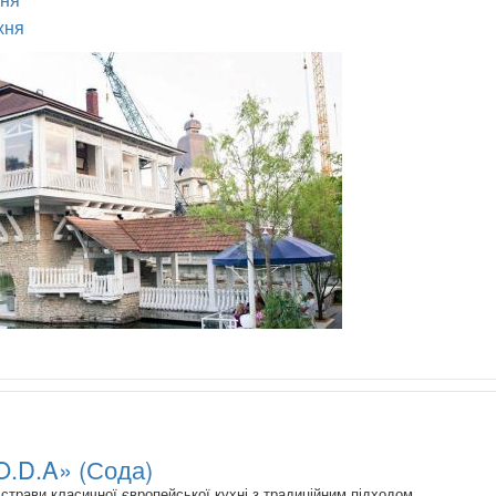
хня
O.D.A» (Сода)
страви класичної європейської кухні з традиційним підходом