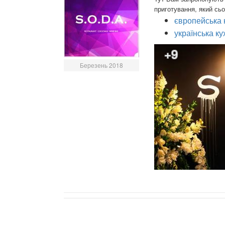
приготування, який сьо
європейська 
українська ку
+9
Березень 2018