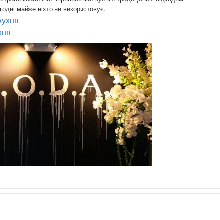
годні майже ніхто не використовує.
кухня
хня