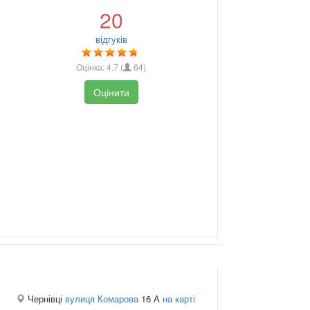
20
відгуків
Оцінка:
4.7
(
64
)
Оцінити
Чернівці
вулиця Комарова
16 А
на карті