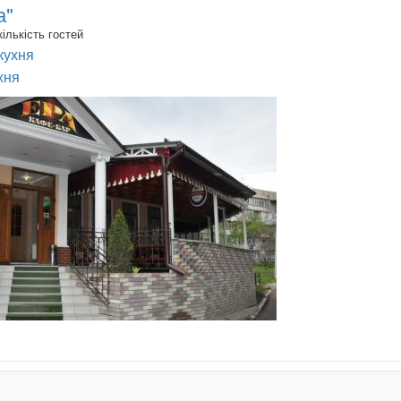
а"
ількість гостей
кухня
хня
.
.
.
.