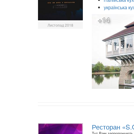
українська ку
+14
Листопад 2018
Ресторан «S.
Тут Вам запропонують 