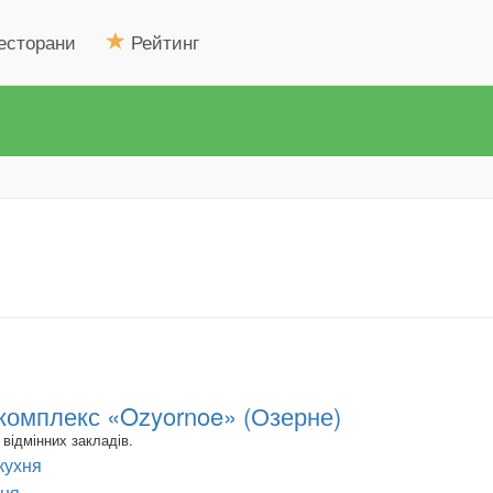
есторани
Рейтинг
комплекс «Ozyornoe» (Озерне)
відмінних закладів.
кухня
хня