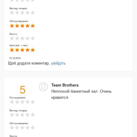
Вигляд, інтерєр:
Обслуговування:
Якість:
Ціни (вис -> низ):
31.10.2016
Щоб додати коментар,
увійдіть
5
Team Brothers
Неплохой банкетный зал .Очень
нравится
Розташування:
Вигляд, інтерєр:
Обслуговування:
Якість: