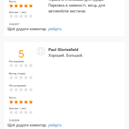
Якість:
Парковка в наявності, місць для
автомобілів вистачає
Ціни (вис -> низ):
13.04.2017
Щоб додати коментар,
увійдіть
5
Paul Gloriesfield
Хороший. Большой.
Розташування:
Вигляд, інтерєр:
Обслуговування:
Якість:
Ціни (вис -> низ):
31.05.2016
Щоб додати коментар,
увійдіть