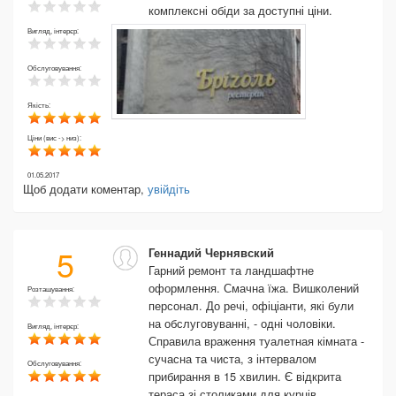
комплексні обіди за доступні ціни.
Вигляд, інтерєр:
Обслуговування:
Якість:
Ціни (вис -> низ):
01.05.2017
Щоб додати коментар,
увійдіть
5
Геннадий Чернявский
Гарний ремонт та ландшафтне
оформлення. Смачна їжа. Вишколений
Розташування:
персонал. До речі, офіціанти, які були
на обслуговуванні, - одні чоловіки.
Вигляд, інтерєр:
Справила враження туалетная кімната -
сучасна та чиста, з інтервалом
Обслуговування:
прибирання в 15 хвилин. Є відкрита
тераса зі столиками для курців.