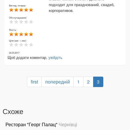
подходит для празднований, свадeб,
Вигляд, інтерєр:
корпоративов.
Обслуговування:
Якість:
Ціни (вис -> низ):
24.03.2017
Щоб додати коментар,
увійдіть
first
попередній
1
2
3
Схоже
Ресторан "Георг Палац"
Чернівці