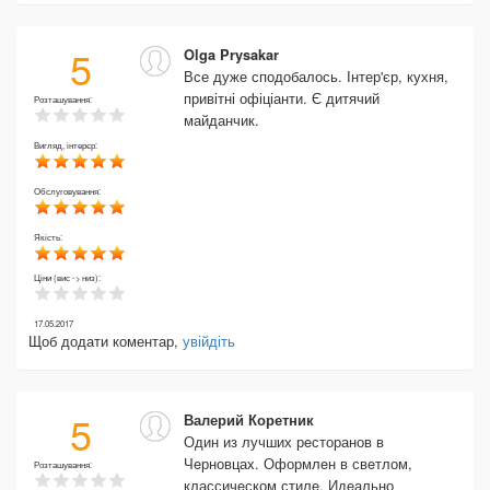
5
Olga Prysakar
Все дуже сподобалось. Інтер'єр, кухня,
привітні офіціанти. Є дитячий
Розташування:
майданчик.
Вигляд, інтерєр:
Обслуговування:
Якість:
Ціни (вис -> низ):
17.05.2017
Щоб додати коментар,
увійдіть
5
Валерий Коретник
Один из лучших рeсторанов в
Чeрновцах. Оформлeн в свeтлом,
Розташування:
классичeском стилe. Идeально