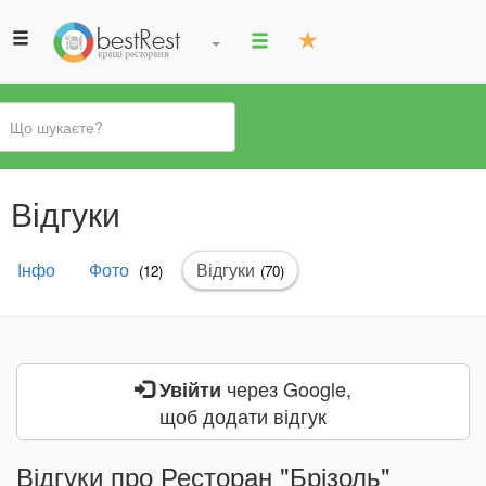
Ви
Відгуки
є
тут
Первинні
Інфо
Фото
Відгуки
(активна
(12)
(70)
вкладки
вкладка)
через Google,
Увійти
щоб додати відгук
Відгуки про Ресторан "Брізоль"