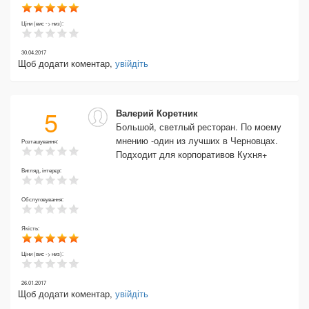
Ціни (вис -> низ):
30.04.2017
Щоб додати коментар,
увійдіть
5
Валерий Коретник
Большой, светлый ресторан. По моему
мнению -один из лучших в Черновцах.
Розташування:
Подходит для корпоративов Кухня+
Вигляд, інтерєр:
Обслуговування:
Якість:
Ціни (вис -> низ):
26.01.2017
Щоб додати коментар,
увійдіть