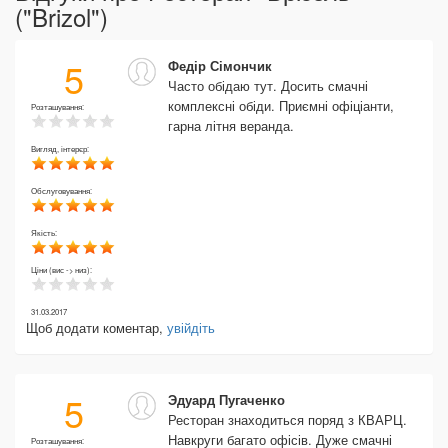
("Brizol")
5
Федір Сімончик
Часто обідаю тут. Досить смачні
комплексні обіди. Приємні офіціанти,
Розташування:
гарна літня веранда.
Вигляд, інтерєр:
Обслуговування:
Якість:
Ціни (вис -> низ):
31.03.2017
Щоб додати коментар,
увійдіть
5
Эдуард Пугаченко
Ресторан знаходиться поряд з КВАРЦ.
Навкруги багато офісів. Дуже смачні
Розташування: