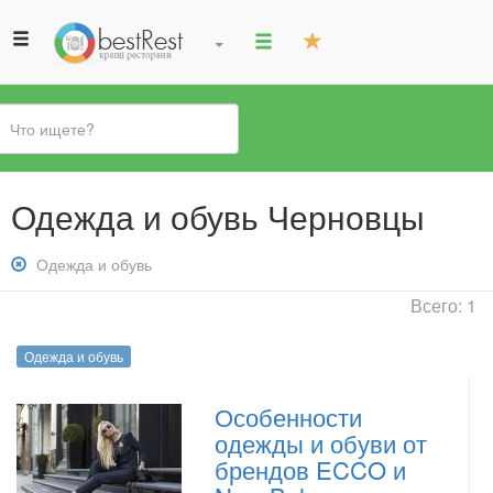
Вы
Одежда и обувь Черновцы
здесь
Снять
Одежда и обувь
фильтр:
Всего: 1
Одежда
и
Одежда и обувь
обувь
Особенности
одежды и обуви от
брендов ECCO и